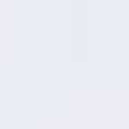
Smacznego!😋