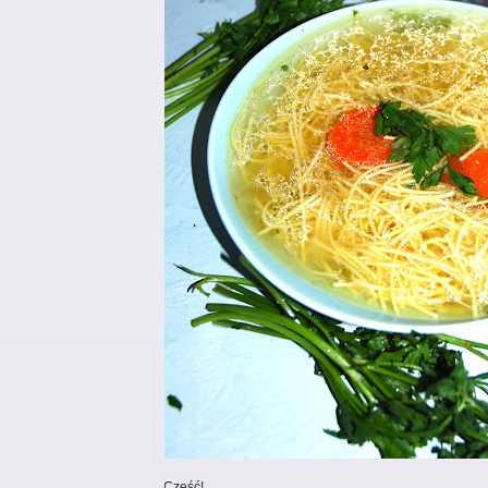
miękkości nudli.
Na patelni rozgrzej 2 łyżki oleju sezamowego 
W misce umieść: przetarty czosnek, pokrojone 
Zalej całość rozgrzanym olejem.Dodaj sezam, s
Następnie dodaj ugotowany makaron wraz z wo
*jajko można dać bez żadnych ulepszeń albo zamary
Jajka ugotuj na pół miękko.
W garnuszku przygotuj mieszankę z: 50ml sosu
trzcinowego oraz łyżeczki octu ryżowego. Cało
cukru.
Jajka wraz z marynatą przełóż do szczelnie za
lodówki na 12h. Po tym czasie możesz odlać ma
również użyć do makaronu w stylu azjatyckim.
Smacznego!😋
Cześć!