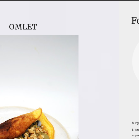
F
OMLET
burg
śnia
zupa