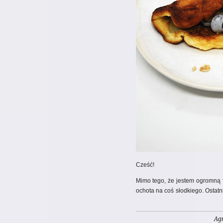
Cześć!
Mimo tego, że jestem ogromną f
ochota na coś słodkiego. Ostatn
jakimś rozkosznym posiłkiem z
mnie omlet jajeczny. W towarz
Ag
idealną równowagę słodyczy. Z