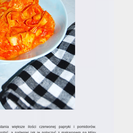
tania większe ilości czerwonej papryki i pomidorów.
robić, a najlepiej jak je połączyć z makaronem na który