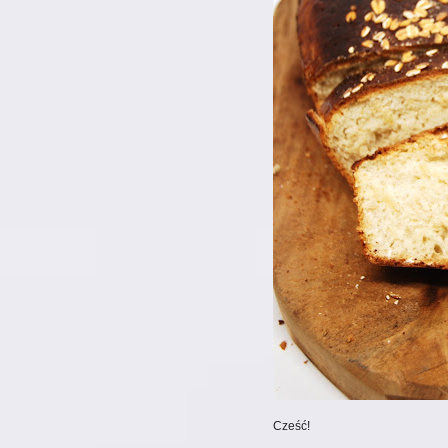
zamieszać ze 2 razy war
Upieczone jarzyny przełó
śmietany 36% i ponowni
Ugotuj ulubiony makaron 
Dodaj wcześniej przygoto
składników.
Cześć!