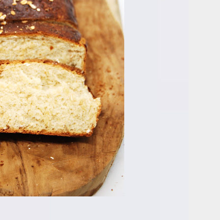
zywa).
ż do blendera i zmiksuj na gładką masę. Dodaj 2 łyżki
e zblenduj.
według instrukcji na opakowaniu i przełóż na patelnię.
wany sos i burattę. Całość zamieszaj do połączenia się
Smacznego!😋