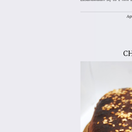
miałam ogromną ochotę. Tak ot
połączeniu z kremowym wnętrz
Ag
także tych z wykorzystaniem ma
C
Potrzebne będą:
3 duże czerwone papryki
200g pomidorków koktajl
3 papryczki chili
główka czosnku (odkrojona
3 łyżki oliwy z oliwek
2 łyżki śmietany 36%
ulubiony makaron
ser buratta
Nagrzej piekarnik do 180
Paprykę pokrój na większe
żaroodpornego. Dodaj po
nagrzanego piekarnika. P