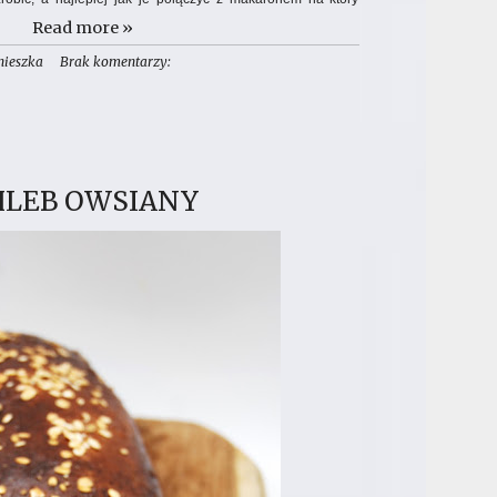
o powstał pomysł na paprykowo - pomidorowy sos, który w
Read more »
em buratty jest idealnym dodatkiem do wielu dań, w tym
nieszka
Brak komentarzy:
karonu.
HLEB OWSIANY
owych
 od góry)
 stopni/termoobieg.
 części, a chili w plasterki. Przełóż do naczynia
midorki oraz czosnek.Całość polej oliwą i włóż do
iecz przez 50 minut (podczas pieczenia, pamiętaj by