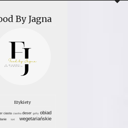
ood By Jagna
Etykiety
obiad
deser
er
ciasta
ciastka
gofry
wegetariańskie
danie
tort