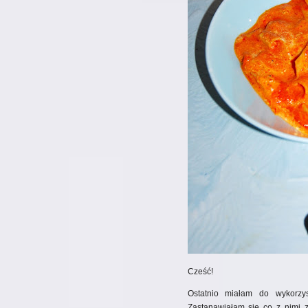
Cześć!
Ostatnio miałam do wykorzys
Zastanawiałam się co z nimi z