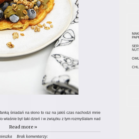
MAK
PAP
SER
NUT
OML
CHL
anką śniadań na słono to raz na jakiś czas nachodzi mnie
io właśnie był taki dzień i w związku z tym rozmyślałam nad
 nutą słodyczy. Wybór padł na zapomniany ostatnio przeze
Read more »
ystwie borówek, kremu pistacjowego oraz granoli stanowi
nieszka
Brak komentarzy:
apraszam do wypróbowania..